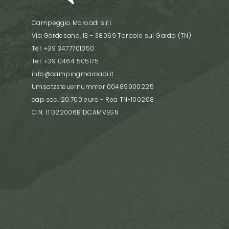
Campeggio Maroadi s.r.l.
Via Gardesana, 13 - 38069 Torbole sul Garda (TN)
Tel: +39 3477701050
Tel: +39 0464 505175
info@campingmaroadi.it
Umsatzsteuernummer 00489900225
cap.soc. 20.700 euro - Rea TN-100208
CIN: IT022006B1DCAMVEGN