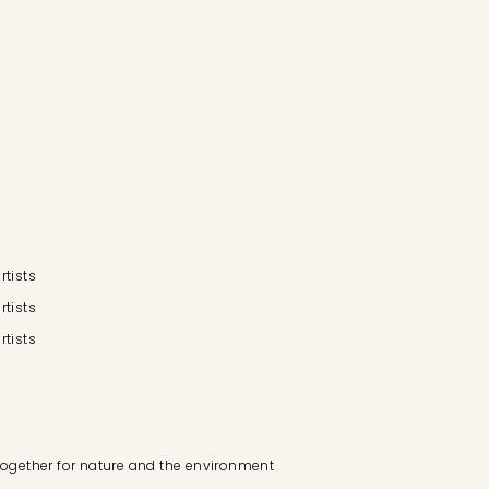
rtists
rtists
rtists
 together for nature and the environment