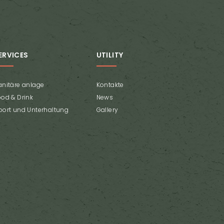
ERVICES
UTILITY
anitäre anlage
Kontakte
ood & Drink
News
port und Unterhaltung
Gallery