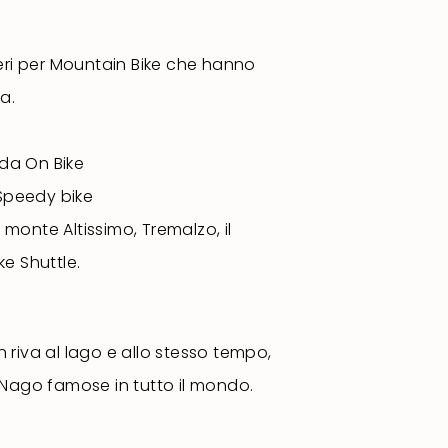
ieri per Mountain Bike che hanno
a.
rda On Bike
 Speedy bike
l monte Altissimo, Tremalzo, il
e Shuttle.
n riva al lago e allo stesso tempo,
, Nago famose in tutto il mondo.