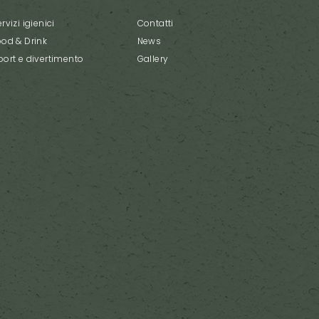
rvizi igienici
Contatti
ood & Drink
News
port e divertimento
Gallery
Q