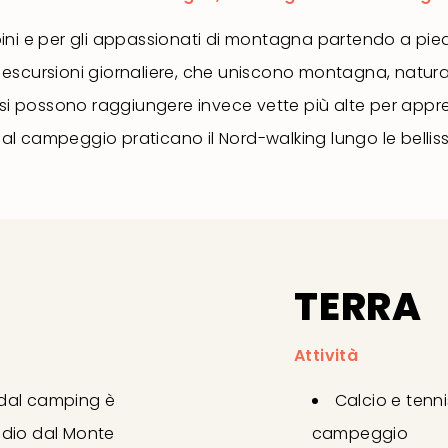
mbini e per gli appassionati di montagna partendo a pie
 escursioni giornaliere, che uniscono montagna, natur
o si possono raggiungere invece vette più alte per appre
 dal campeggio praticano il Nord-walking lungo le belli
TERRA
Attività
 dal camping è
Calcio e tenni
endio dal Monte
campeggio