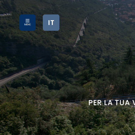
IT
MENÙ
PER LA TUA 