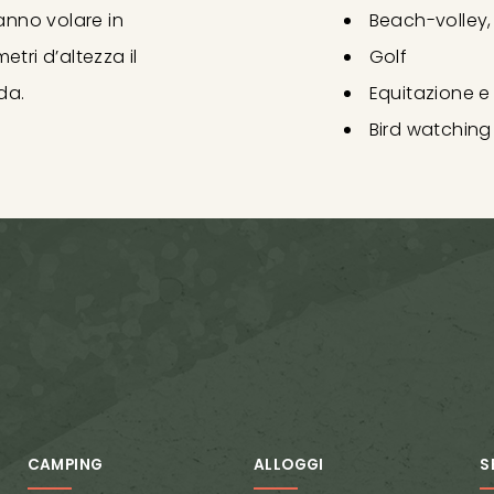
ranno volare in
Beach-volley,
tri d’altezza il
Golf
da.
Equitazione e
Bird watching
CAMPING
ALLOGGI
S